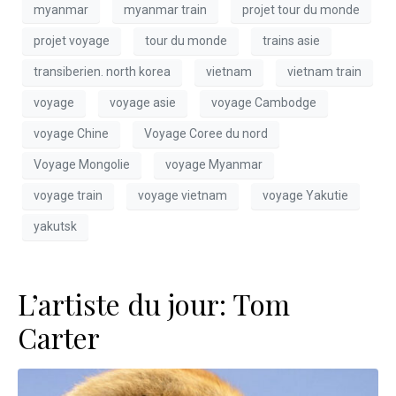
myanmar
myanmar train
projet tour du monde
projet voyage
tour du monde
trains asie
transiberien. north korea
vietnam
vietnam train
voyage
voyage asie
voyage Cambodge
voyage Chine
Voyage Coree du nord
Voyage Mongolie
voyage Myanmar
voyage train
voyage vietnam
voyage Yakutie
yakutsk
L’artiste du jour: Tom
Carter