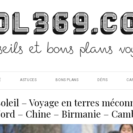
É
ASTUCES
BONS PLANS
DÉFIS
CA
 Soleil – Voyage en terres mécon
Nord – Chine – Birmanie – Ca