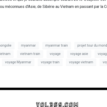
 ou méconnues d’Asie; de Sibérie au Vietnam en passant par la Co
ongolie
myanmar
myanmar train
projet tour du mon
ietnam
vietnam train
voyage
voyage asie
voya
voyage Myanmar
voyage train
voyage vietnam
vo