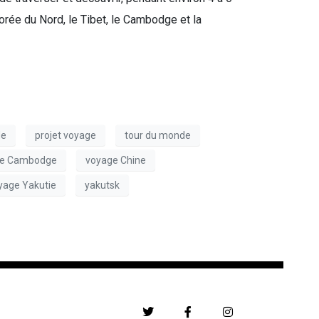
rée du Nord, le Tibet, le Cambodge et la
de
projet voyage
tour du monde
ge Cambodge
voyage Chine
yage Yakutie
yakutsk