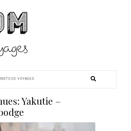
RNETS DE VOYAGES
nues: Yakutie –
mbodge