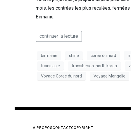
mois, les contrées les plus reculées, fermées
Birmanie.
continuer la lecture
birmanie
chine
coree du nord
m
trains asie
transiberien. north korea
v
Voyage Coree du nord
Voyage Mongolie
A PROPOS
CONTACT
COPYRIGHT