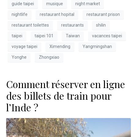
guide taipei
musique
night market
nightlife
restaurant hopital
restaurant prison
restaurant toilettes
restaurants
shilin
taipei
taipei 101
Taiwan
vacances taipei
voyage taipei
Ximending
Yangmingshan
Yonghe
Zhongxiao
Comment réserver en ligne
des billets de train pour
l’Inde ?