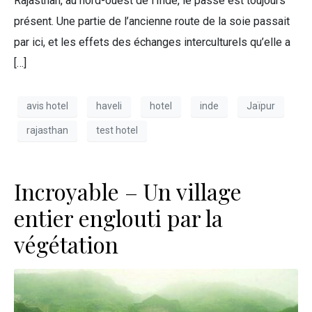
Rajasthan, au nord-ouest de l’Inde, le passé est toujours
présent. Une partie de l’ancienne route de la soie passait
par ici, et les effets des échanges interculturels qu’elle a
[…]
avis hotel
haveli
hotel
inde
Jaïpur
rajasthan
test hotel
Incroyable – Un village
entier englouti par la
végétation