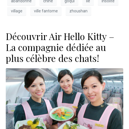
abandonné
chine
goqui
Ile
Insolite
village
ville fantome
zhoushan
Découvrir Air Hello Kitty –
La compagnie dédiée au
plus célèbre des chats!