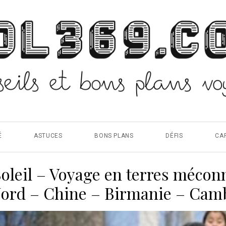
É
ASTUCES
BONS PLANS
DÉFIS
CA
 Soleil – Voyage en terres mécon
Nord – Chine – Birmanie – Ca