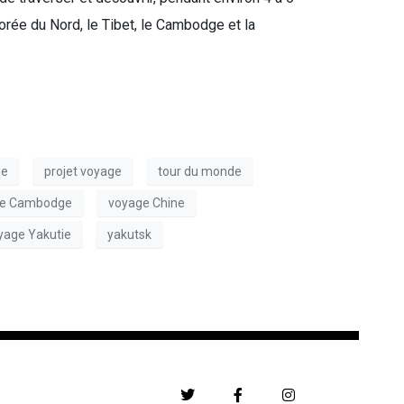
rée du Nord, le Tibet, le Cambodge et la
de
projet voyage
tour du monde
ge Cambodge
voyage Chine
yage Yakutie
yakutsk