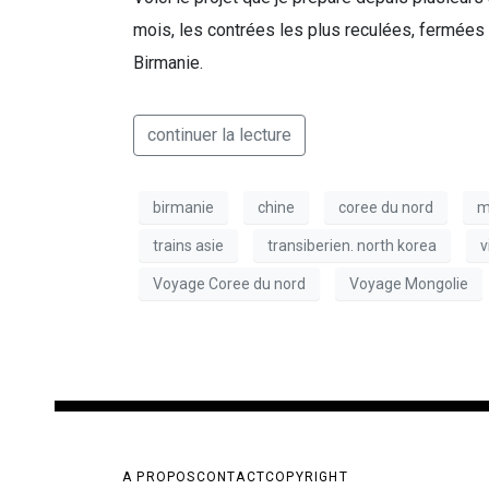
mois, les contrées les plus reculées, fermées
Birmanie.
continuer la lecture
birmanie
chine
coree du nord
m
trains asie
transiberien. north korea
v
Voyage Coree du nord
Voyage Mongolie
A PROPOS
CONTACT
COPYRIGHT