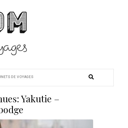
RNETS DE VOYAGES
nues: Yakutie –
mbodge