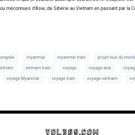
 ou méconnues d’Asie; de Sibérie au Vietnam en passant par la Co
ongolie
myanmar
myanmar train
projet tour du mon
ietnam
vietnam train
voyage
voyage asie
voya
voyage Myanmar
voyage train
voyage vietnam
vo