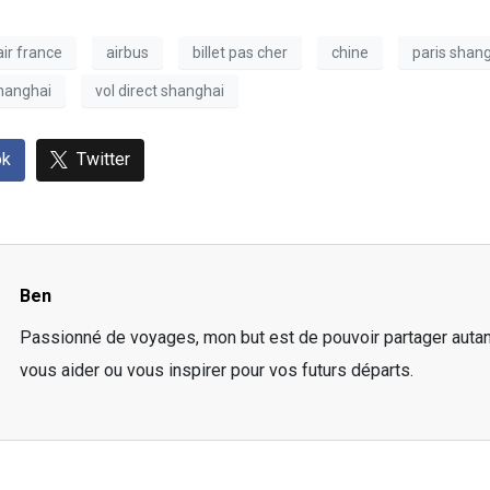
air france
airbus
billet pas cher
chine
paris shan
hanghai
vol direct shanghai
ok
Twitter
Ben
Passionné de voyages, mon but est de pouvoir partager auta
vous aider ou vous inspirer pour vos futurs départs.