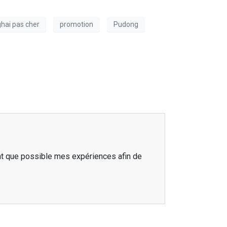
ghai pas cher
promotion
Pudong
nt que possible mes expériences afin de