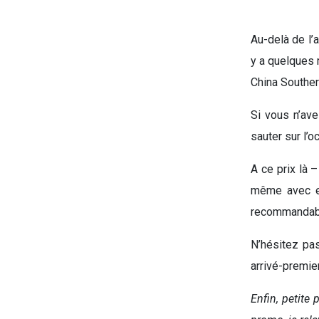
Au-delà de l’a
y a quelques 
China Souther
Si vous n’ave
sauter sur l’
A ce prix là 
même avec es
recommandab
N’hésitez pas
arrivé-premier
Enfin, petite 