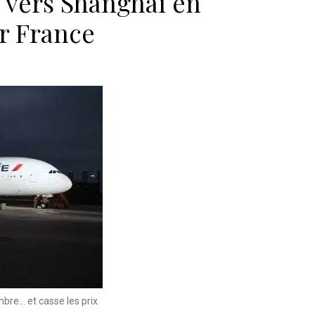
 vers Shanghai en
ir France
bre… et casse les prix