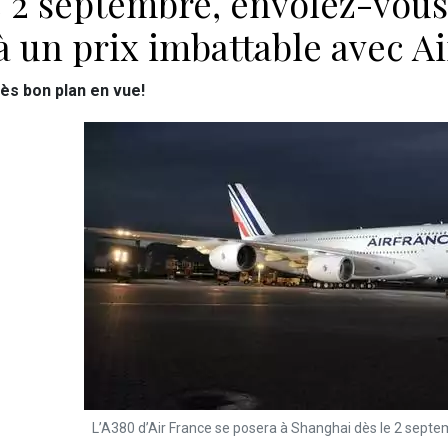
e 2 septembre, envolez-vous
à un prix imbattable avec A
rès bon plan en vue!
L’A380 d’Air France se posera à Shanghai dès le 2 septem