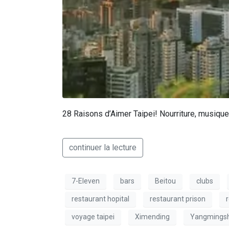
28 Raisons d’Aimer Taipei! Nourriture, musique,
continuer la lecture
7-Eleven
bars
Beitou
clubs
restaurant hopital
restaurant prison
voyage taipei
Ximending
Yangmings