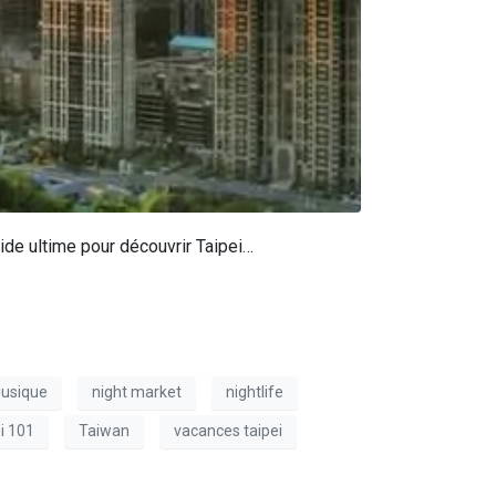
uide ultime pour découvrir Taipei…
usique
night market
nightlife
i 101
Taiwan
vacances taipei