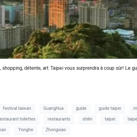
 shopping, détente, art: Taipei vous surprendra à coup sûr! Le g
festival taiwan
GuangHua
guide
guide taipei
m
restaurant toilettes
restaurants
shilin
taipei
taipe
han
Yonghe
Zhongxiao