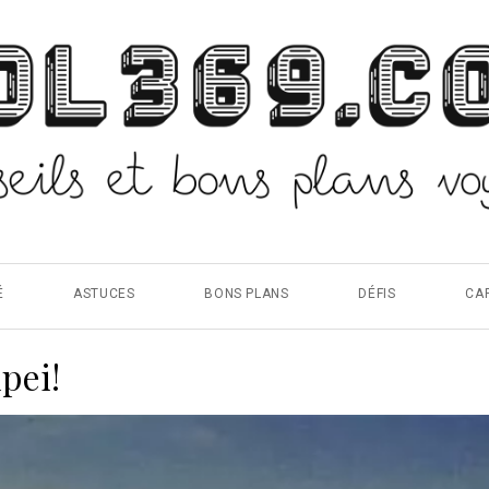
É
ASTUCES
BONS PLANS
DÉFIS
CA
pei!