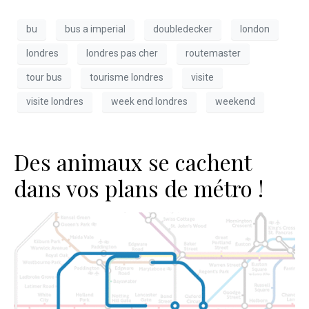
bu
bus a imperial
doubledecker
london
londres
londres pas cher
routemaster
tour bus
tourisme londres
visite
visite londres
week end londres
weekend
Des animaux se cachent
dans vos plans de métro !