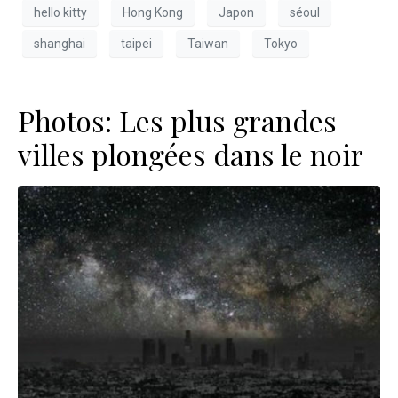
hello kitty
Hong Kong
Japon
séoul
shanghai
taipei
Taiwan
Tokyo
Photos: Les plus grandes
villes plongées dans le noir