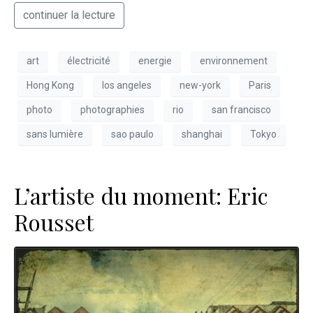
continuer la lecture
art
électricité
energie
environnement
Hong Kong
los angeles
new-york
Paris
photo
photographies
rio
san francisco
sans lumière
sao paulo
shanghai
Tokyo
L’artiste du moment: Eric
Rousset