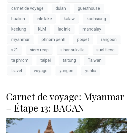
carnet de voyage
dulan
guesthouse
hualien
inle lake
kalaw
kaohsiung
keelung
KLM
lac inle
mandalay
myanmar
phnom penh
poipet
rangoon
s21
siem reap
sihanoukville
suol tleng
ta phrom
taipei
taitung
Taiwan
travel
voyage
yangon
yehliu
Carnet de voyage: Myanmar
– Étape 13: BAGAN