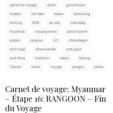
carnet de voyage
dulan
guesthouse
hualien
inle lake
kalaw
kaohsiung
keelung
KLM
lac inle
mandalay
myanmar
nyaung-shwe
phnom penh
poipet
rangoon
s21
shwedagon
siem reap
sihanoukville
sule paya
suol tleng
ta phrom
taipei
taitung
Taiwan
travel
voyage
yangon
yehliu
Carnet de voyage: Myanmar
– Étape 16: RANGOON – Fin
du Voyage