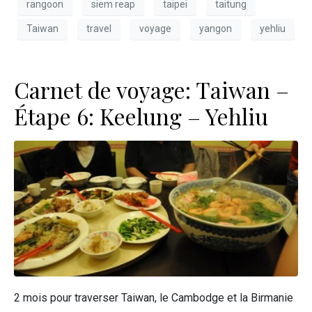
rangoon
siem reap
taipei
taitung
Taiwan
travel
voyage
yangon
yehliu
Carnet de voyage: Taiwan –
Étape 6: Keelung – Yehliu
2 mois pour traverser Taiwan, le Cambodge et la Birmanie