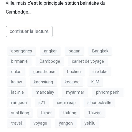
ville, mais c’est la principale station balnéaire du
Cambodge…
continuer la lecture
aborigènes
angkor
bagan
Bangkok
birmanie
Cambodge
carnet de voyage
dulan
guesthouse
hualien
inle lake
kalaw
kaohsiung
keelung
KLM
lac inle
mandalay
myanmar
phnom penh
rangoon
s21
siem reap
sihanoukville
suol tleng
taipei
taitung
Taiwan
travel
voyage
yangon
yehliu