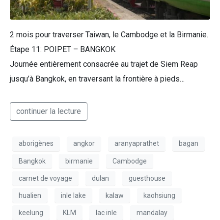
2 mois pour traverser Taiwan, le Cambodge et la Birmanie.
Étape 11: POIPET – BANGKOK
Journée entièrement consacrée au trajet de Siem Reap
jusqu’à Bangkok, en traversant la frontière à pieds…
continuer la lecture
aborigènes
angkor
aranyaprathet
bagan
Bangkok
birmanie
Cambodge
carnet de voyage
dulan
guesthouse
hualien
inle lake
kalaw
kaohsiung
keelung
KLM
lac inle
mandalay