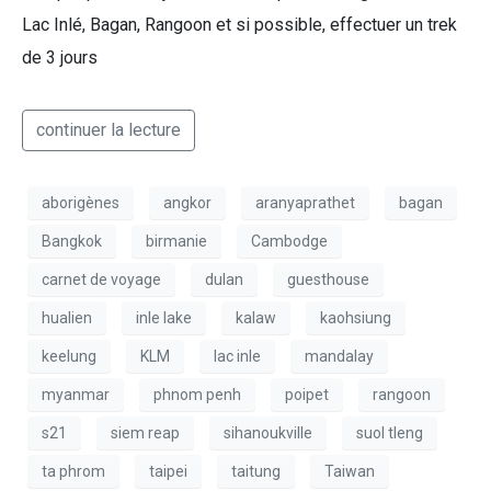
Lac Inlé, Bagan, Rangoon et si possible, effectuer un trek
de 3 jours
continuer la lecture
aborigènes
angkor
aranyaprathet
bagan
Bangkok
birmanie
Cambodge
carnet de voyage
dulan
guesthouse
hualien
inle lake
kalaw
kaohsiung
keelung
KLM
lac inle
mandalay
myanmar
phnom penh
poipet
rangoon
s21
siem reap
sihanoukville
suol tleng
ta phrom
taipei
taitung
Taiwan