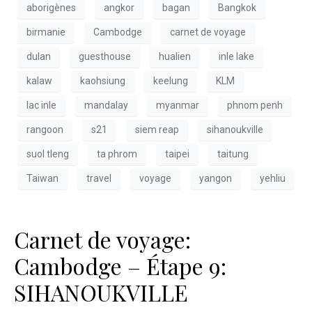
aborigènes
angkor
bagan
Bangkok
birmanie
Cambodge
carnet de voyage
dulan
guesthouse
hualien
inle lake
kalaw
kaohsiung
keelung
KLM
lac inle
mandalay
myanmar
phnom penh
rangoon
s21
siem reap
sihanoukville
suol tleng
ta phrom
taipei
taitung
Taiwan
travel
voyage
yangon
yehliu
Carnet de voyage:
Cambodge – Étape 9:
SIHANOUKVILLE