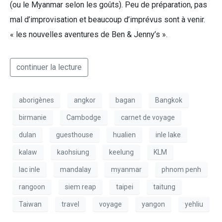
(ou le Myanmar selon les goûts). Peu de préparation, pas
mal d’improvisation et beaucoup d’imprévus sont à venir.
« les nouvelles aventures de Ben & Jenny’s ».
continuer la lecture
aborigènes
angkor
bagan
Bangkok
birmanie
Cambodge
carnet de voyage
dulan
guesthouse
hualien
inle lake
kalaw
kaohsiung
keelung
KLM
lac inle
mandalay
myanmar
phnom penh
rangoon
siem reap
taipei
taitung
Taiwan
travel
voyage
yangon
yehliu