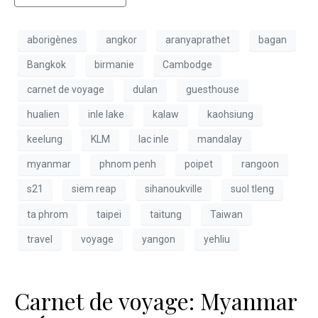
aborigènes
angkor
aranyaprathet
bagan
Bangkok
birmanie
Cambodge
carnet de voyage
dulan
guesthouse
hualien
inle lake
kalaw
kaohsiung
keelung
KLM
lac inle
mandalay
myanmar
phnom penh
poipet
rangoon
s21
siem reap
sihanoukville
suol tleng
ta phrom
taipei
taitung
Taiwan
travel
voyage
yangon
yehliu
Carnet de voyage: Myanmar