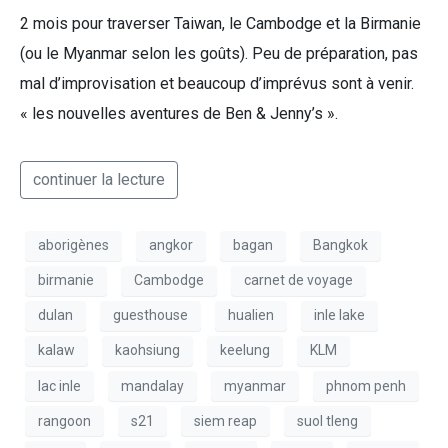
2 mois pour traverser Taiwan, le Cambodge et la Birmanie
(ou le Myanmar selon les goûts). Peu de préparation, pas
mal d’improvisation et beaucoup d’imprévus sont à venir.
« les nouvelles aventures de Ben & Jenny’s ».
continuer la lecture
aborigènes
angkor
bagan
Bangkok
birmanie
Cambodge
carnet de voyage
dulan
guesthouse
hualien
inle lake
kalaw
kaohsiung
keelung
KLM
lac inle
mandalay
myanmar
phnom penh
rangoon
s21
siem reap
suol tleng