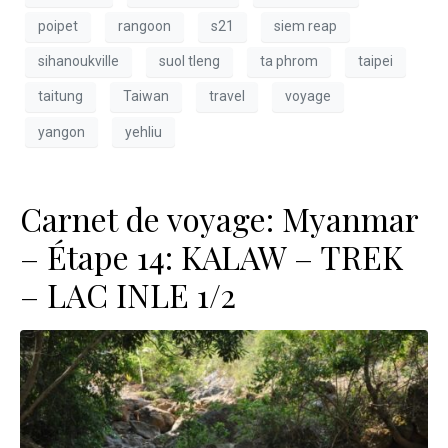
poipet
rangoon
s21
siem reap
sihanoukville
suol tleng
ta phrom
taipei
taitung
Taiwan
travel
voyage
yangon
yehliu
Carnet de voyage: Myanmar
– Étape 14: KALAW – TREK
– LAC INLE 1/2