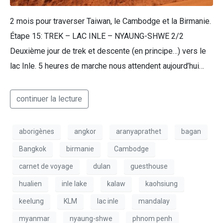
2 mois pour traverser Taiwan, le Cambodge et la Birmanie.
Étape 15: TREK – LAC INLE – NYAUNG-SHWE 2/2
Deuxième jour de trek et descente (en principe…) vers le
lac Inle. 5 heures de marche nous attendent aujourd’hui…
continuer la lecture
aborigènes
angkor
aranyaprathet
bagan
Bangkok
birmanie
Cambodge
carnet de voyage
dulan
guesthouse
hualien
inle lake
kalaw
kaohsiung
keelung
KLM
lac inle
mandalay
myanmar
nyaung-shwe
phnom penh