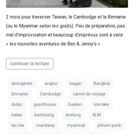
2 mois pour traverser Taiwan, le Cambodge et la Birmanie
(ou le Myanmar selon les goûts). Peu de préparation, pas
mal d’improvisation et beaucoup d’imprévus sont à venir.
« les nouvelles aventures de Ben & Jenny’s ».
continuer la lecture
aborigènes
angkor
bagan
Bangkok
birmanie
Cambodge
carnet de voyage
dulan
guesthouse
hualien
inle lake
kalaw
kaohsiung
keelung
KLM
lac inle
mandalay
myanmar
phnom penh