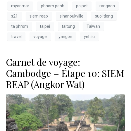
myanmar
phnom penh
poipet
rangoon
s21
siem reap
sihanoukville
suol tleng
ta phrom
taipei
taitung
Taiwan
travel
voyage
yangon
yehliu
Carnet de voyage:
Cambodge – Étape 10: SIEM
REAP (Angkor Wat)