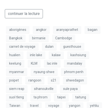
continuer la lecture
aborigènes
angkor
aranyaprathet
bagan
Bangkok
birmanie
Cambodge
carnet de voyage
dulan
guesthouse
hualien
inle lake
kalaw
kaohsiung
keelung
KLM
lac inle
mandalay
myanmar
nyaung-shwe
phnom penh
poipet
rangoon
s21
shwedagon
siem reap
sihanoukville
sule paya
suol tleng
ta phrom
taipei
taitung
Taiwan
travel
voyage
yangon
yehliu