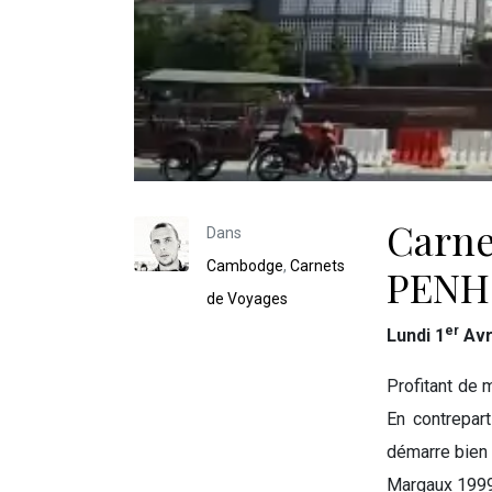
Carne
Dans
Cambodge
,
Carnets
PENH
de Voyages
er
Lundi 1
Avr
Profitant de 
En contrepart
démarre bien 
Margaux 1999…