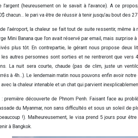
 l’argent (heureusement on le savait à l’avance). A ce propos,
$ chacun… le pari va être de réussir à tenir jusqu’au bout des 2
 de l’aéroport, la chaleur se fait tout de suite ressentir, même 
rge Mini Banana que l’on avait réservé par email, mais surprise à
ivés plus tôt. En contrepartie, le gérant nous propose deux lit
 les autres personnes sont sorties et ne rentreront que vers 4h
s. La nuit sera courte, chaude (pas de clim, juste un ventilo
rés à 4h…). Le lendemain matin nous pouvons enfin avoir notre c
 avec la chaleur intenable et un chat qui parvient inexplicablemen
l
: première découverte de Phnom Penh. Faisant face au problè
assade du Myanmar, non sans difficultés et sous un soleil de plom
beaucoup !). Malheureusement, le visa prend 5 jours pour être 
tenir à Bangkok.