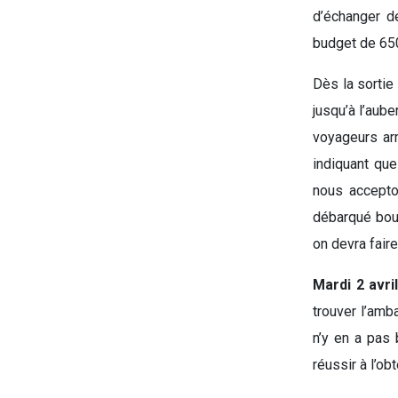
d’échanger de
budget de 650
Dès la sortie
jusqu’à l’aube
voyageurs arr
indiquant que
nous accepton
débarqué bour
on devra faire
Mardi 2 avri
trouver l’amb
n’y en a pas 
réussir à l’ob