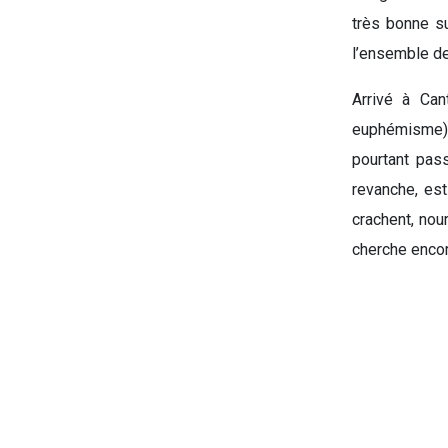
très bonne s
l’ensemble des
Arrivé à Can
euphémisme), 
pourtant pas
revanche, est
crachent, nou
cherche encore