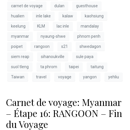
carnet de voyage
dulan
guesthouse
hualien
inle lake
kalaw
kaohsiung
keelung
KLM
lac inle
mandalay
myanmar
nyaung-shwe
phnom penh
poipet
rangoon
s21
shwedagon
siem reap
sihanoukville
sule paya
suol tleng
ta phrom
taipei
taitung
Taiwan
travel
voyage
yangon
yehliu
Carnet de voyage: Myanmar
– Étape 16: RANGOON – Fin
du Voyage