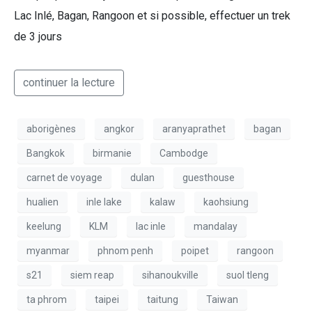
Lac Inlé, Bagan, Rangoon et si possible, effectuer un trek
de 3 jours
continuer la lecture
aborigènes
angkor
aranyaprathet
bagan
Bangkok
birmanie
Cambodge
carnet de voyage
dulan
guesthouse
hualien
inle lake
kalaw
kaohsiung
keelung
KLM
lac inle
mandalay
myanmar
phnom penh
poipet
rangoon
s21
siem reap
sihanoukville
suol tleng
ta phrom
taipei
taitung
Taiwan