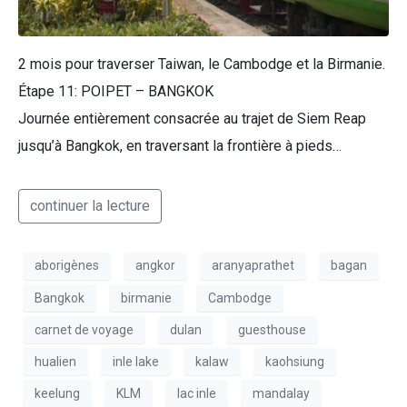
2 mois pour traverser Taiwan, le Cambodge et la Birmanie.
Étape 11: POIPET – BANGKOK
Journée entièrement consacrée au trajet de Siem Reap
jusqu’à Bangkok, en traversant la frontière à pieds…
continuer la lecture
aborigènes
angkor
aranyaprathet
bagan
Bangkok
birmanie
Cambodge
carnet de voyage
dulan
guesthouse
hualien
inle lake
kalaw
kaohsiung
keelung
KLM
lac inle
mandalay