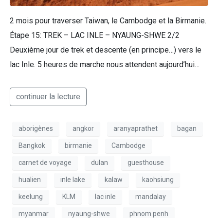
2 mois pour traverser Taiwan, le Cambodge et la Birmanie.
Étape 15: TREK – LAC INLE – NYAUNG-SHWE 2/2
Deuxième jour de trek et descente (en principe…) vers le
lac Inle. 5 heures de marche nous attendent aujourd’hui…
continuer la lecture
aborigènes
angkor
aranyaprathet
bagan
Bangkok
birmanie
Cambodge
carnet de voyage
dulan
guesthouse
hualien
inle lake
kalaw
kaohsiung
keelung
KLM
lac inle
mandalay
myanmar
nyaung-shwe
phnom penh