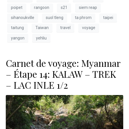
poipet
rangoon
s21
siem reap
sihanoukville
suol tleng
ta phrom
taipei
taitung
Taiwan
travel
voyage
yangon
yehliu
Carnet de voyage: Myanmar
– Étape 14: KALAW – TREK
– LAC INLE 1/2