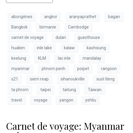
aborigènes
angkor
aranyaprathet
bagan
Bangkok
birmanie
Cambodge
carnet de voyage
dulan
guesthouse
hualien
inle lake
kalaw
kaohsiung
keelung
KLM
lac inle
mandalay
myanmar
phnom penh
poipet
rangoon
s21
siem reap
sihanoukville
suol tleng
ta phrom
taipei
taitung
Taiwan
travel
voyage
yangon
yehliu
Carnet de voyage: Myanmar