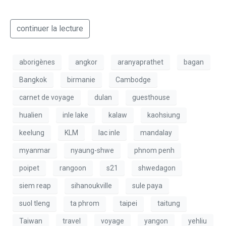
continuer la lecture
aborigènes
angkor
aranyaprathet
bagan
Bangkok
birmanie
Cambodge
carnet de voyage
dulan
guesthouse
hualien
inle lake
kalaw
kaohsiung
keelung
KLM
lac inle
mandalay
myanmar
nyaung-shwe
phnom penh
poipet
rangoon
s21
shwedagon
siem reap
sihanoukville
sule paya
suol tleng
ta phrom
taipei
taitung
Taiwan
travel
voyage
yangon
yehliu