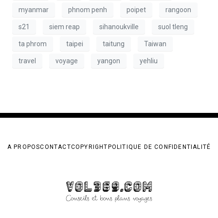
myanmar
phnom penh
poipet
rangoon
s21
siem reap
sihanoukville
suol tleng
ta phrom
taipei
taitung
Taiwan
travel
voyage
yangon
yehliu
A PROPOS
CONTACT
COPYRIGHT
POLITIQUE DE CONFIDENTIALITÉ