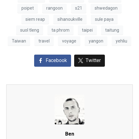
poipet
rangoon
s21
shwedagon
siem reap
sihanoukville
sule paya
suol tleng
ta phrom
taipei
taitung
Taiwan
travel
voyage
yangon
yehliu
Facebook
Twitter
Ben