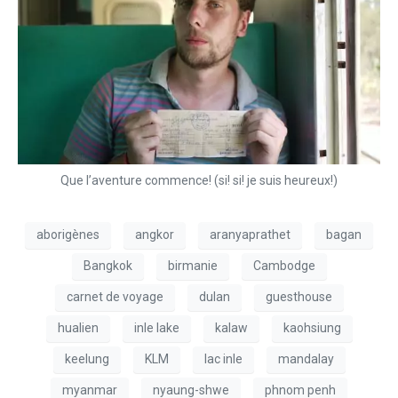
Que l’aventure commence! (si! si! je suis heureux!)
aborigènes
angkor
aranyaprathet
bagan
Bangkok
birmanie
Cambodge
carnet de voyage
dulan
guesthouse
hualien
inle lake
kalaw
kaohsiung
keelung
KLM
lac inle
mandalay
myanmar
nyaung-shwe
phnom penh