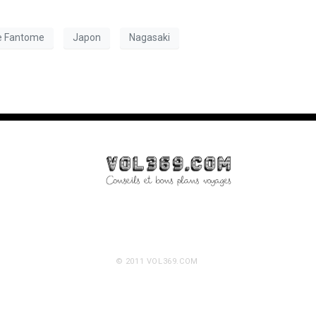
le Fantome
Japon
Nagasaki
© 2011 VOL369.COM