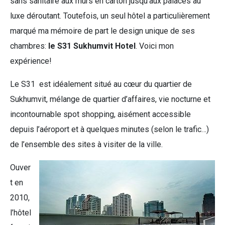
sans sanitaire aux murs en carton jusqu’aux palaces au
luxe déroutant. Toutefois, un seul hôtel a particulièrement
marqué ma mémoire de part le design unique de ses
chambres:
le S31 Sukhumvit Hotel
. Voici mon
expérience!
Le S31 est idéalement situé au cœur du quartier de
Sukhumvit, mélange de quartier d’affaires, vie nocturne et
incontournable spot shopping, aisément accessible
depuis l’aéroport et à quelques minutes (selon le trafic…)
de l’ensemble des sites à visiter de la ville.
Ouver
t en
2010,
l’hôtel