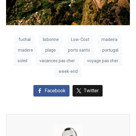
fuchal
lisbonne
Low-Cost
madeira
madere
plage
porto santo
portugal
soleil
vacances pas cher
voyage pas cher
week-end
Facebook
Twitter